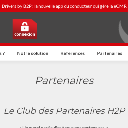
Drivers by B2P : la nouvelle app du conducteur qui gère la eCMR
 ?
Notre solution
Références
Partenaires
Partenaires
Le Club des Partenaires H2P
« Un merci particulier à tous nos partenaires. »